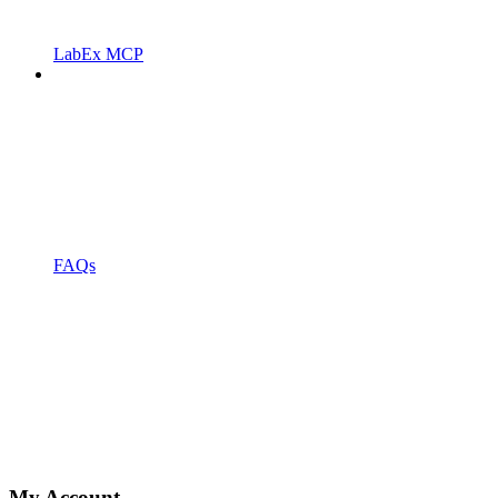
LabEx MCP
FAQs
My Account