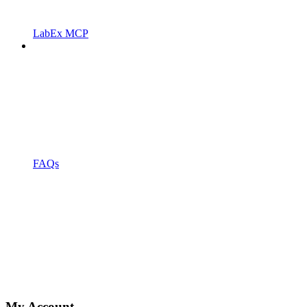
LabEx MCP
FAQs
My Account