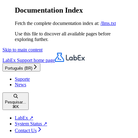
Documentation Index
Fetch the complete documentation index at:
/llms.txt
Use this file to discover all available pages before
exploring further.
Skip to main content
LabEx Support
home page
Português (BR)
Suporte
News
Pesquisar...
⌘
K
LabEx ↗
System Status ↗
Contact Us