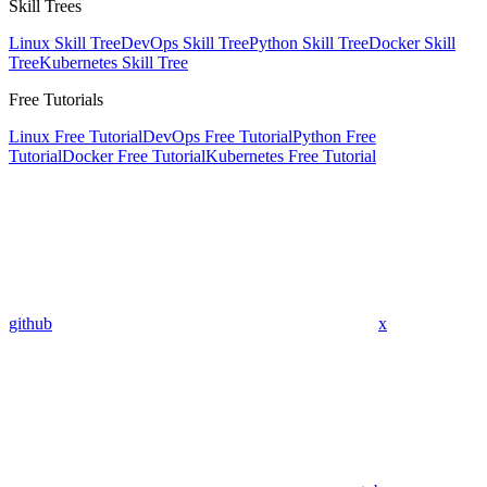
Skill Trees
Linux Skill Tree
DevOps Skill Tree
Python Skill Tree
Docker Skill
Tree
Kubernetes Skill Tree
Free Tutorials
Linux Free Tutorial
DevOps Free Tutorial
Python Free
Tutorial
Docker Free Tutorial
Kubernetes Free Tutorial
github
x