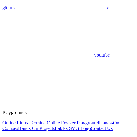
github
x
youtube
Playgrounds
Online Linux Terminal
Online Docker Playground
Hands-On
Courses
Hands-On Projects
LabEx SVG Logo
Contact Us