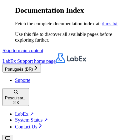
Documentation Index
Fetch the complete documentation index at:
/llms.txt
Use this file to discover all available pages before
exploring further.
Skip to main content
LabEx Support
home page
Português (BR)
Suporte
Pesquisar...
⌘
K
LabEx ↗
System Status ↗
Contact Us