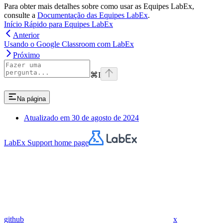
Para obter mais detalhes sobre como usar as Equipes LabEx,
consulte a
Documentação das Equipes LabEx
.
Início Rápido para Equipes LabEx
Anterior
Usando o Google Classroom com LabEx
Próximo
⌘
I
Na página
Atualizado em 30 de agosto de 2024
LabEx Support
home page
github
x