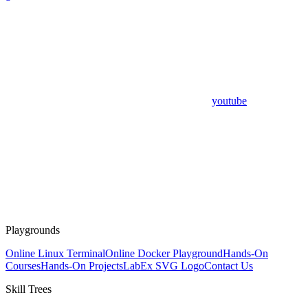
youtube
Playgrounds
Online Linux Terminal
Online Docker Playground
Hands-On
Courses
Hands-On Projects
LabEx SVG Logo
Contact Us
Skill Trees