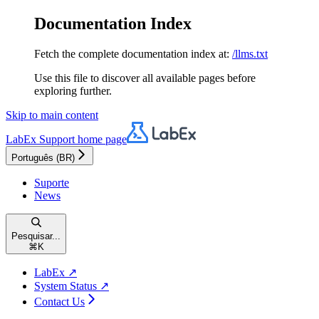
Documentation Index
Fetch the complete documentation index at:
/llms.txt
Use this file to discover all available pages before
exploring further.
Skip to main content
LabEx Support
home page
Português (BR)
Suporte
News
Pesquisar...
⌘
K
LabEx ↗
System Status ↗
Contact Us