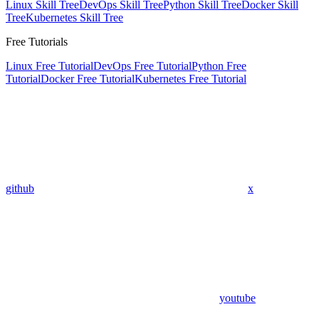
Linux Skill Tree
DevOps Skill Tree
Python Skill Tree
Docker Skill
Tree
Kubernetes Skill Tree
Free Tutorials
Linux Free Tutorial
DevOps Free Tutorial
Python Free
Tutorial
Docker Free Tutorial
Kubernetes Free Tutorial
github
x
youtube