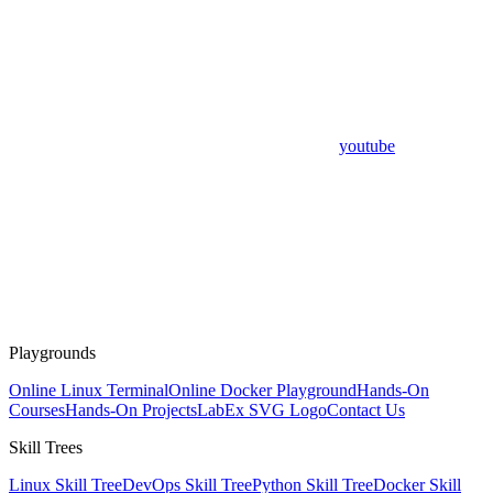
youtube
Playgrounds
Online Linux Terminal
Online Docker Playground
Hands-On
Courses
Hands-On Projects
LabEx SVG Logo
Contact Us
Skill Trees
Linux Skill Tree
DevOps Skill Tree
Python Skill Tree
Docker Skill