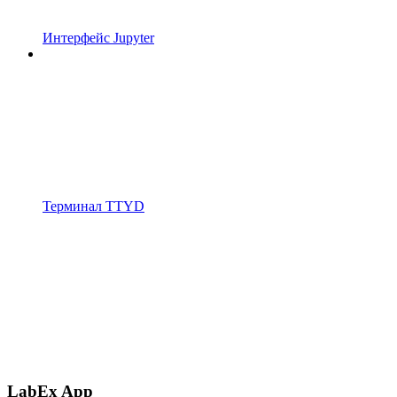
Интерфейс Jupyter
Терминал TTYD
LabEx App