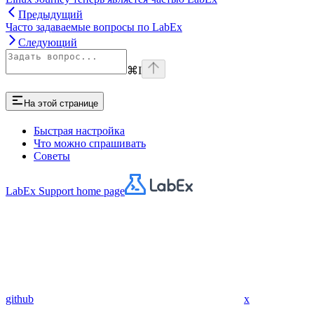
Предыдущий
Часто задаваемые вопросы по LabEx
Следующий
⌘
I
На этой странице
Быстрая настройка
Что можно спрашивать
Советы
LabEx Support
home page
github
x