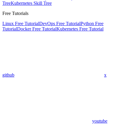
Tree
Kubernetes Skill Tree
Free Tutorials
Linux Free Tutorial
DevOps Free Tutorial
Python Free
Tutorial
Docker Free Tutorial
Kubernetes Free Tutorial
github
x
youtube