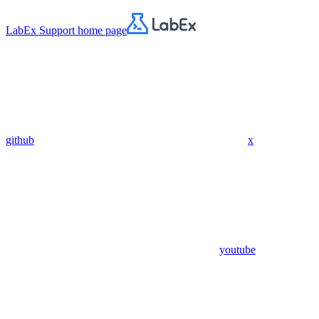
LabEx Support
home page
github
x
youtube