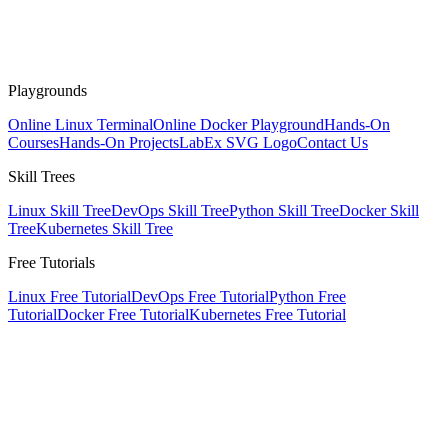
Playgrounds
Online Linux Terminal
Online Docker Playground
Hands-On
Courses
Hands-On Projects
LabEx SVG Logo
Contact Us
Skill Trees
Linux Skill Tree
DevOps Skill Tree
Python Skill Tree
Docker Skill
Tree
Kubernetes Skill Tree
Free Tutorials
Linux Free Tutorial
DevOps Free Tutorial
Python Free
Tutorial
Docker Free Tutorial
Kubernetes Free Tutorial