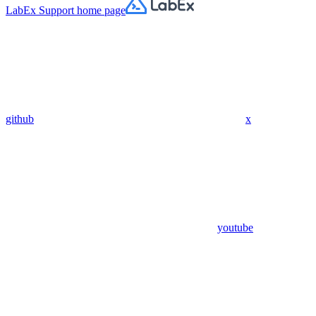
LabEx Support
home page
github
x
youtube