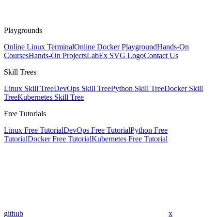
Playgrounds
Online Linux Terminal
Online Docker Playground
Hands-On
Courses
Hands-On Projects
LabEx SVG Logo
Contact Us
Skill Trees
Linux Skill Tree
DevOps Skill Tree
Python Skill Tree
Docker Skill
Tree
Kubernetes Skill Tree
Free Tutorials
Linux Free Tutorial
DevOps Free Tutorial
Python Free
Tutorial
Docker Free Tutorial
Kubernetes Free Tutorial
github
x