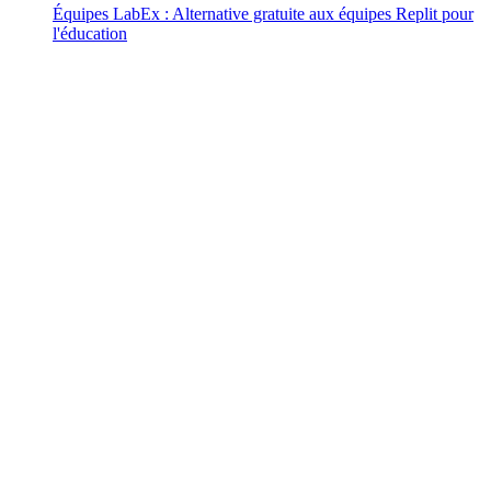
Équipes LabEx : Alternative gratuite aux équipes Replit pour
l'éducation