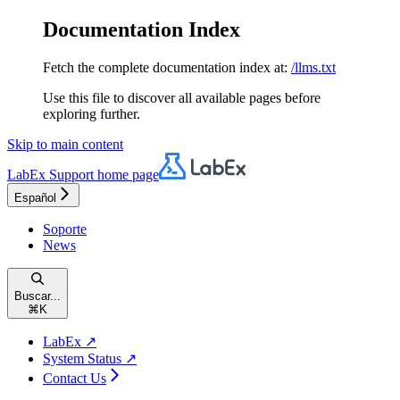
Documentation Index
Fetch the complete documentation index at:
/llms.txt
Use this file to discover all available pages before
exploring further.
Skip to main content
LabEx Support
home page
Español
Soporte
News
Buscar...
⌘
K
LabEx ↗
System Status ↗
Contact Us